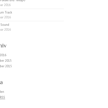
 Pukaki und Tekapo
uar 2016
urn Track
uar 2016
d Sound
uar 2016
hiv
 2016
ber 2015
ber 2015
a
den
s
RSS