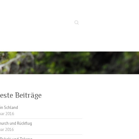
Suche
este Beiträge
in Schland
uar 2016
hurch und Rückflug
uar 2016