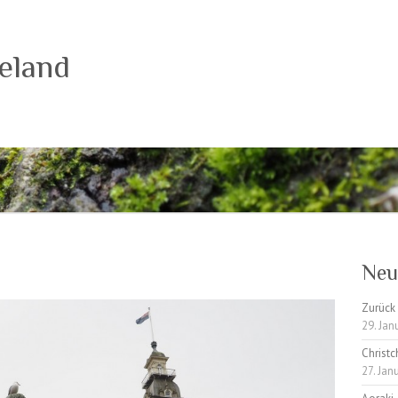
eland
Neu
Zurück 
29. Jan
Christc
27. Jan