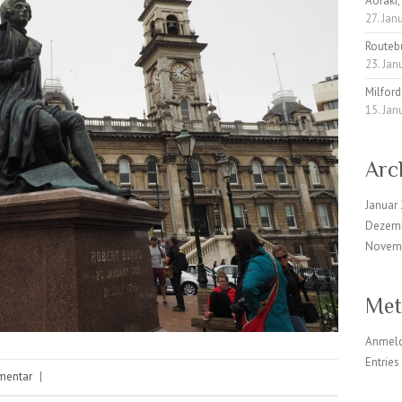
Aoraki,
27. Jan
Routeb
23. Jan
Milfor
15. Jan
Arc
Januar
Dezem
Novem
Met
Anmel
Entrie
mentar
|