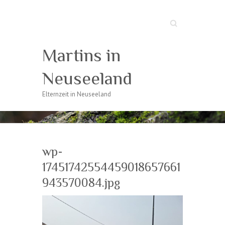
Suche
Martins in
Neuseeland
Elternzeit in Neuseeland
wp-
17451742554459018657661
943570084.jpg