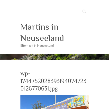
Suche
Martins in
Neuseeland
Elternzeit in Neuseeland
wp-
1744752028393194074723
0126770631.jpg