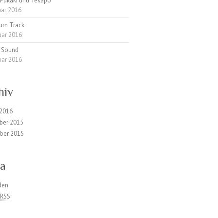
 Pukaki und Tekapo
uar 2016
urn Track
uar 2016
d Sound
uar 2016
hiv
 2016
ber 2015
ber 2015
a
den
s
RSS