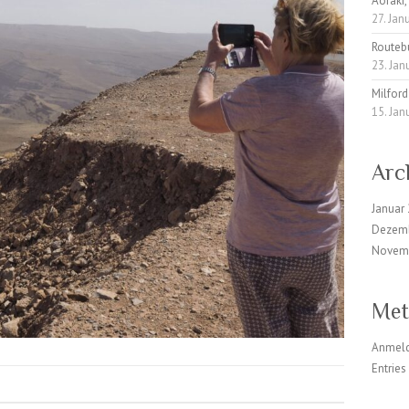
Aoraki,
27. Jan
Routeb
23. Jan
Milfor
15. Jan
Arc
Januar
Dezem
Novem
Met
Anmel
Entrie