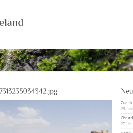
eland
7313235034342.jpg
Neu
Zurück 
29. Jan
Christc
27. Jan