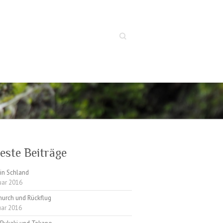
Suche
este Beiträge
in Schland
uar 2016
hurch und Rückflug
uar 2016