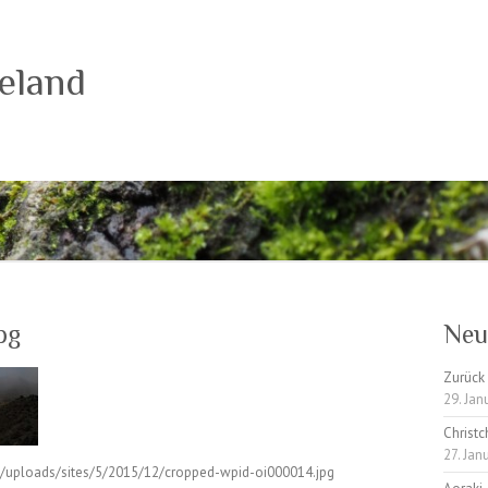
eland
pg
Neu
Zurück 
29. Jan
Christc
27. Jan
t/uploads/sites/5/2015/12/cropped-wpid-oi000014.jpg