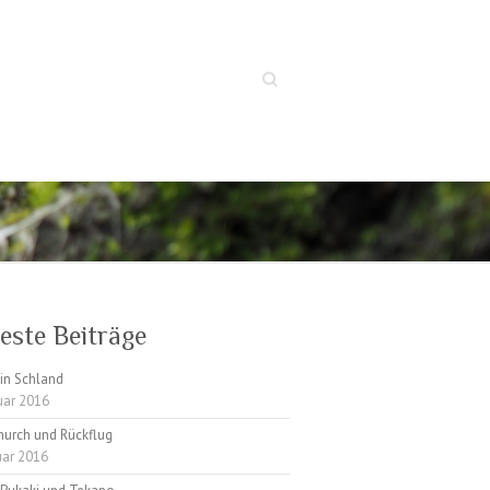
Suche
este Beiträge
in Schland
uar 2016
hurch und Rückflug
uar 2016