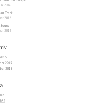
 Pukaki und Tekapo
uar 2016
urn Track
uar 2016
d Sound
uar 2016
hiv
 2016
ber 2015
ber 2015
a
den
s
RSS