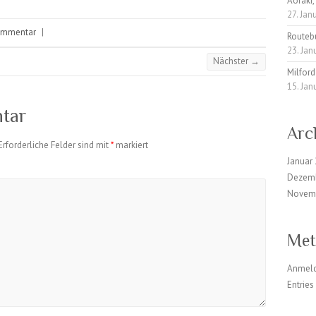
Aoraki,
27. Jan
ommentar
|
Routeb
23. Jan
Nächster →
Milfor
15. Jan
tar
Arc
Erforderliche Felder sind mit
*
markiert
Januar
Dezem
Novem
Met
Anmel
Entrie